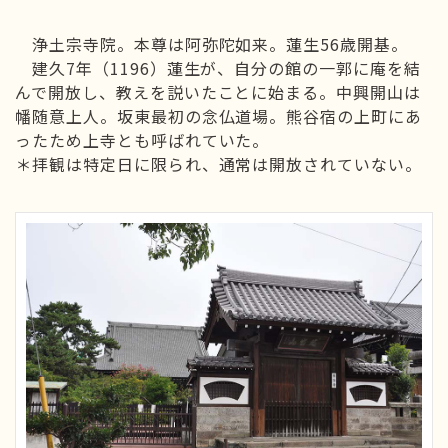
浄土宗寺院。本尊は阿弥陀如来。蓮生56歳開基。
建久7年（1196）蓮生が、自分の館の一郭に庵を結
んで開放し、教えを説いたことに始まる。中興開山は
幡随意上人。坂東最初の念仏道場。熊谷宿の上町にあ
ったため上寺とも呼ばれていた。
＊拝観は特定日に限られ、通常は開放されていない。