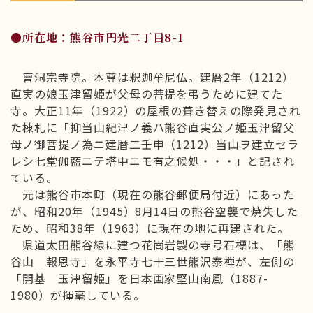
●所在地：熊谷市円光二丁目8-1
曹洞宗寺院。本尊は釈迦牟尼仏。建暦2年（1212）
直実の娘玉津留姫が父母の菩提を弔うために建てた
寺。大正11年（1922）の屋根の葺き替えの際発見され
た棟札に「抑当山紀津ノ義ハ熊谷直実公ノ姫玉津留父
母ノ御菩提ノ為ニ建暦二壬申（1212）当山ヲ建立セラ
レシ七堂伽藍ニテ塔中ニモ有之候処・・・」と記され
ている。
元は熊谷市本町（現在の熊谷郵便局付近）にあった
が、昭和20年（1945）8月14日の熊谷空襲で焼失した
ため、昭和38年（1963）に現在の地に再建された。
県道太田熊谷線に建つ花崗岩製の寺号石標は、「熊
谷山 報恩寺」を永平寺七十三世熊沢泰禅が、左側の
「開基 玉津留姫」を日本画家堅山南風（1887-
1980）が揮毫している。