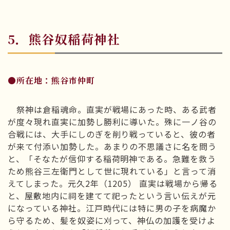
5．熊谷奴稲荷神社
●所在地：熊谷市仲町
祭神は倉稲魂命。直実が戦場にあった時、ある武者
が度々現れ直実に加勢し勝利に導いた。殊に一ノ谷の
合戦には、大手にしのぎを削り戦っていると、彼の者
が来て付添い加勢した。あまりの不思議さに名を問う
と、「そなたが信仰する稲荷明神である。急難を救う
ため熊谷三左衛門として世に現れている」と言って消
えてしまった。元久2年（1205） 直実は戦場から帰る
と、屋敷地内に祠を建てて祀ったという言い伝えが元
になっている神社。江戸時代には特に男の子を病魔か
ら守るため、髪を奴姿に刈って、神仏の加護を受けよ