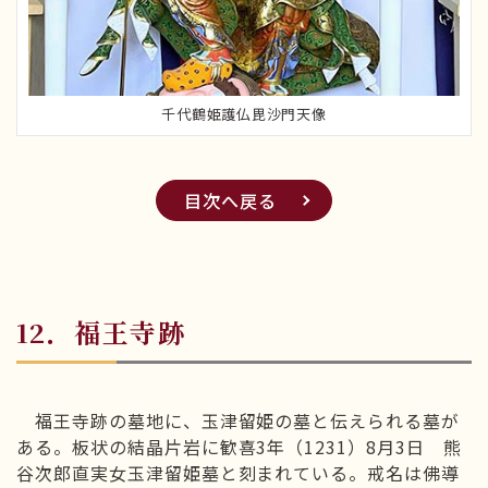
千代鶴姫護仏毘沙門天像
目次へ戻る
12．福王寺跡
福王寺跡の墓地に、玉津留姫の墓と伝えられる墓が
ある。板状の結晶片岩に歓喜3年（1231）8月3日 熊
谷次郎直実女玉津留姫墓と刻まれている。戒名は佛導