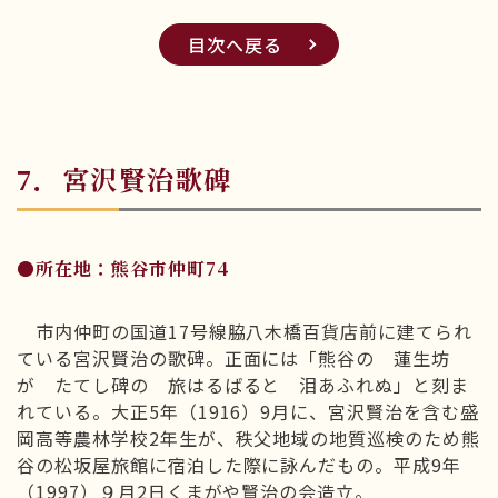
目次へ戻る
7．宮沢賢治歌碑
●所在地：熊谷市仲町74
市内仲町の国道17号線脇八木橋百貨店前に建てられ
ている宮沢賢治の歌碑。正面には「熊谷の 蓮生坊
が たてし碑の 旅はるばると 泪あふれぬ」と刻ま
れている。大正5年（1916）9月に、宮沢賢治を含む盛
岡高等農林学校2年生が、秩父地域の地質巡検のため熊
谷の松坂屋旅館に宿泊した際に詠んだもの。平成9年
（1997）９月2日くまがや賢治の会造立。