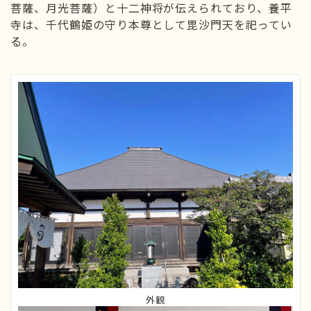
菩薩、月光菩薩）と十二神将が伝えられており、養平
寺は、千代鶴姫の守り本尊として毘沙門天を祀ってい
る。
外観