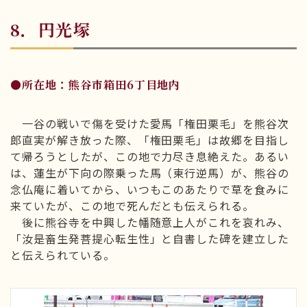
8．円光塚
●所在地：熊谷市箱田6丁目地内
一谷の戦いで傷を受けた愛馬「権田栗毛」を熊谷次
郎直実が解き放った際、「権田栗毛」は故郷を目指し
て帰ろうとしたが、この地で力尽き息絶えた。あるい
は、蓮生が下向の際乗った馬（東行逆馬）が、熊谷の
念仏庵に着いてから、いつもこのあたりで草を食みに
来ていたが、この地で死んだとも伝えられる。
後に熊谷寺を中興した幡随意上人がこれを哀れみ、
「汝是畜生発菩提心転生性」と自書した碑を建立した
と伝えられている。