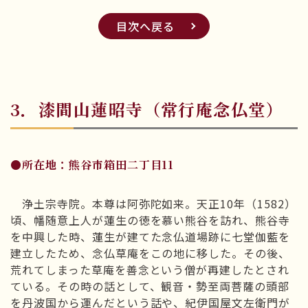
目次へ戻る
3．漆間山蓮昭寺（常行庵念仏堂）
●所在地：熊谷市箱田二丁目11
浄土宗寺院。本尊は阿弥陀如来。天正10年（1582）
頃、幡随意上人が蓮生の徳を慕い熊谷を訪れ、熊谷寺
を中興した時、蓮生が建てた念仏道場跡に七堂伽藍を
建立したため、念仏草庵をこの地に移した。その後、
荒れてしまった草庵を善念という僧が再建したとされ
ている。その時の話として、観音・勢至両菩薩の頭部
を丹波国から運んだという話や、紀伊国屋文左衛門が