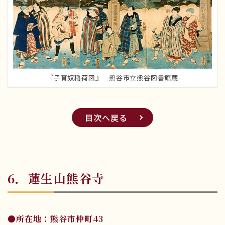
『子育奴稲荷図』 熊谷市立熊谷図書館蔵
目次へ戻る
6．蓮生山熊谷寺
●所在地：熊谷市仲町43