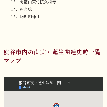
13．梅籠山東竹院久松寺
14．熊久橋
15．駒形明神社
熊谷市内の直実・蓮生関連史跡一覧
マップ