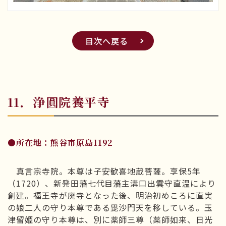
目次へ戻る
11．浄圓院養平寺
●所在地：熊谷市原島1192
真言宗寺院。本尊は子安歓喜地蔵菩薩。享保5年
（1720）、新発田藩七代目藩主溝口出雲守直温により
創建。福王寺が廃寺となった後、明治初めころに直実
の娘二人の守り本尊である毘沙門天を移している。玉
津留姫の守り本尊は、別に薬師三尊（薬師如来、日光