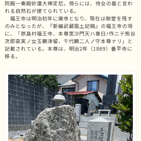
院殿一乗殿妙蓮大禅定尼。傍らには、侍女の墓と言わ
れる自然石が建てられている。
福王寺は明治初年に廃寺となり、現在は御堂を残す
のみとなったが、『新編武蔵風土記稿』の福王寺の項
に、「原島村福王寺、本尊毘沙門天ハ春日ﾉ作ニテ熊谷
次郎直実ノ女玉鶴津留、千代鶴二人ノ守本尊ナリ」と
記載されている。本尊は、明治2年（1869）養平寺に
移る。