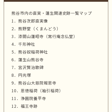
熊谷市内の直実・蓮生関連史跡一覧マップ
1．熊谷次郎直実像
2．熊野堂（くまんどう）
3．漆間山蓮昭寺（常行庵念仏堂）
4．千形神社
5．熊谷奴稲荷神社
6．蓮生山熊谷寺
7．宮沢賢治歌碑
8．円光塚
9．熊谷山大慈院報恩寺
10．恩徳稲荷（袖引稲荷）
11．浄圓院養平寺
12．福王寺跡