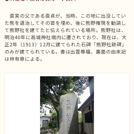
直実の父である直貞が、当時、この地に出没してい
た熊を退治してその首を埋め、後に熊野権現を勧請し
て熊野社を建てたと伝えられている場所。熊野社は、
明治40年に高城神社境内に遷されており、現在は、大
正2年（1913）12月に建てられた石碑「熊野社跡碑」
のみが建てられている。書は出雲尊福、裏面の由来記
は林有章による。