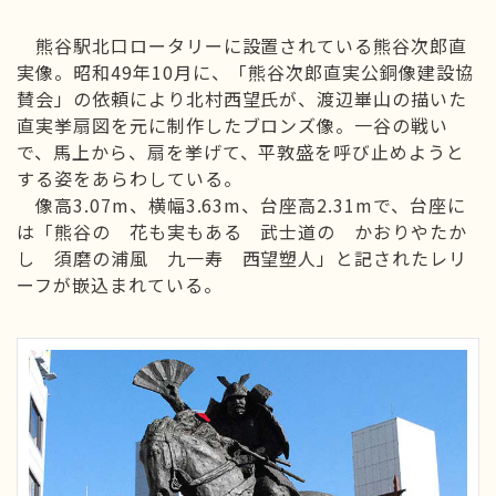
熊谷駅北口ロータリーに設置されている熊谷次郎直
実像。昭和49年10月に、「熊谷次郎直実公銅像建設協
賛会」の依頼により北村西望氏が、渡辺崋山の描いた
直実挙扇図を元に制作したブロンズ像。一谷の戦い
で、馬上から、扇を挙げて、平敦盛を呼び止めようと
する姿をあらわしている。
像高3.07m、横幅3.63m、台座高2.31mで、台座に
は「熊谷の 花も実もある 武士道の かおりやたか
し 須磨の浦風 九一寿 西望塑人」と記されたレリ
ーフが嵌込まれている。