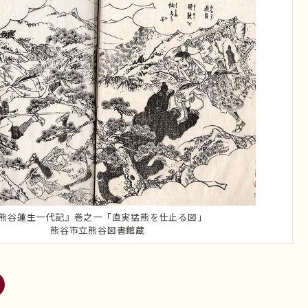
熊谷蓮生一代記』巻之一「直実猛熊を仕止る図」
熊谷市立熊谷図書館蔵