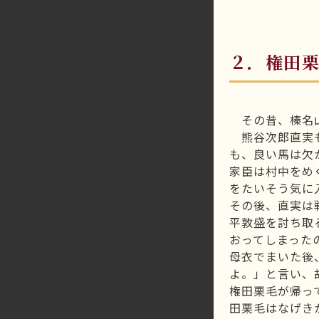
２．権田
その昔、榛名山
熊谷次郎直実も
も、良い馬は欠
家臣は村中をめ
をたいそう気に
その後、直実は
平敦盛を討ち取
おってしまった
母衣でまいた後
よ。」と言い、
権田栗毛が帰っ
田栗毛はなげき