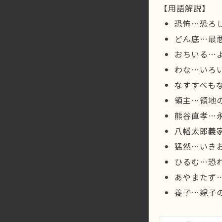
【用語解説】
恐怖…恐ろ
どん底…最
おちいる…
わな…いろ
なすすべも
領主…領地
熊谷直孝…
八幡太郎義家
猛然…いき
ひるむ…恐
あやまたず
養子…親子