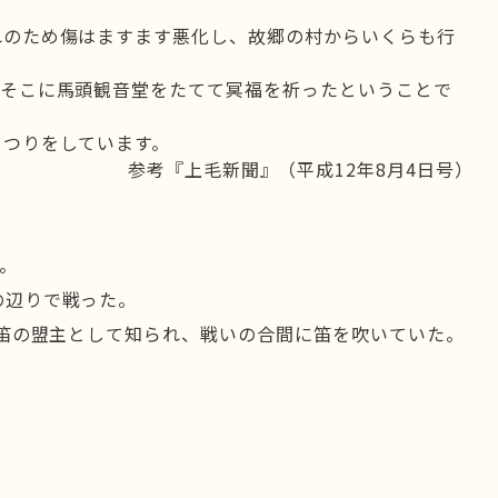
れのため傷はますます悪化し、故郷の村からいくらも行
、そこに馬頭観音堂をたてて冥福を祈ったということで
まつりをしています。
参考『上毛新聞』（平成12年8月4日号）
。
の辺りで戦った。
。横笛の盟主として知られ、戦いの合間に笛を吹いていた。