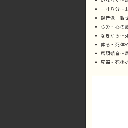
いななく…
一寸八分…
観音像…観
心労…心の
なきがら…
葬る…死体
馬頭観音…
冥福…死後