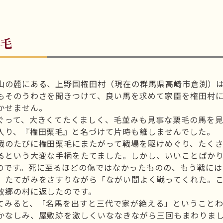
栗毛
の麓にある、上野国権田村（現在の群馬県高崎市倉渕）は
そのうわさを聞きつけて、良い馬を求めて家臣を権田村に
かせません。
ぐって、大きくてたくましく、毛並みも見事な栗毛の馬を見
入り、『権田栗毛』と名づけて片時も離しませんでした。
戦のたびに権田栗毛にまたがって戦場を駆けめぐり、たくさ
るという大変な手柄をたてました。しかし、いいことばか
のです。死に至るほどの傷ではなかったものの、もう戦に
、たてがみをさすりながら「ながい間よく戦ってくれた。
故郷の村に返したのです。
てみると、「名馬を出すと三代で家が絶える」ということ
かなしみ、屋敷跡を激しくいななきながら三回もまわりま