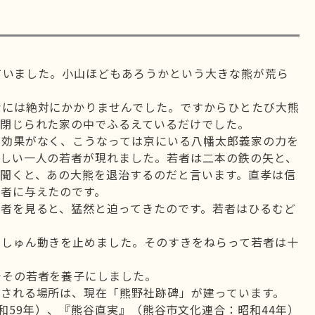
っていました。小山ほどもあろうかという大きな熊が荒ら
なには絶対にかかりませんでした。ですからひとたび大熊
く閉じられた家の中でふるえているだけでした。
も効果がなく、こうなっては京にいる八幡太郎義家の力を
ましい一人の若者が現れました。若者は二本の鉄の矢と、
聞くと、あの大熊を退治するのだと言います。直孝は信
者に与えたのです。
者を見ると、猛然と迫ってきたのです。若者はひるむど
っしゅん動きを止めました。そのすきをねらって若者は十
でその若者を養子にしました。
される場所は、現在「熊野社跡碑」が建っています。
和59年）、『熊谷直実』（熊谷市文化連合：昭和44年）