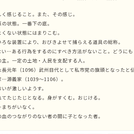
しく感じること。また、その感じ。
悪の状態。一番下の底。
よくない状態にはまりこむ。
いろな装置により、おびきよせて捕らえる道具の総称。
ない…ある行為をするのにすべき方法がないこと。どうにも
の主。一定の土地・人民を支配する人。
永長元年（1096）武州目代として私市党の旗頭となったと
…源義家（1039～1106）。
おいが激しいようす。
れてたじたじとなる。身がすくむ。おじける。
…まちがいなく。
の血のつながりのない者の間に子となった者。