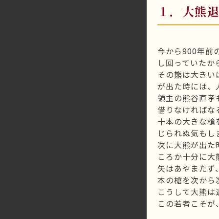
１．大熊
今から900年
し回っていたか
その熊は大きい
が出た時には、
領主の熊谷直孝
借りなければな
十本の大きな槍
じられぬ気もし
次に大熊が出た
ころか十分に大
矢はあやまたず
本の槍を次から
こうして大熊は
この若者こそが