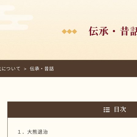
伝承・昔
生について
伝承・昔話
>
目次
１．大熊退治