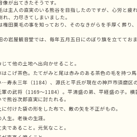
音像が出てきたそうです。
毛は主人の直実のいる熊谷を目指したのですが、心労と疲
倒れ、力尽きてしまいました。
は権田栗毛の事を知っており、そのなきがらを手厚く葬り
田の岩屋観音堂では、毎年五月五日にのぼり旗を立ててお
命じて他の土地へ出向かせること。
体はこげ茶色。たてがみと尾は赤みのある茶色の毛を持つ馬
い…寿永三年（1184）、源氏と平氏が現在の神戸市須磨区
氏軍の武将（1169～1184）。平清盛の弟、平経盛の子
いで熊谷次郎直実に討たれる。
上に付けた袋の形をした布で、敵の矢を不正がもの。
の人生。老後の生涯。
丈夫であること。元気なこと。