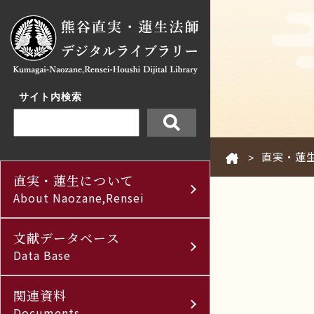
サイト内検索
直実・蓮
>
直実・蓮生について
About Naozane,Rensei
文献データベース
Data Base
関連資料
Documents