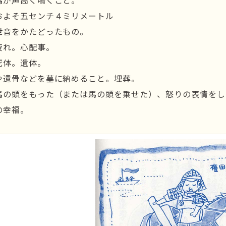
馬が声高く鳴くこと。
およそ五センチ４ミリメートル
世音をかたどったもの。
疲れ。心配事。
死体。遺体。
や遺骨などを墓に納めること。埋葬。
馬の頭をもった（または馬の頭を乗せた）、怒りの表情をし
の幸福。