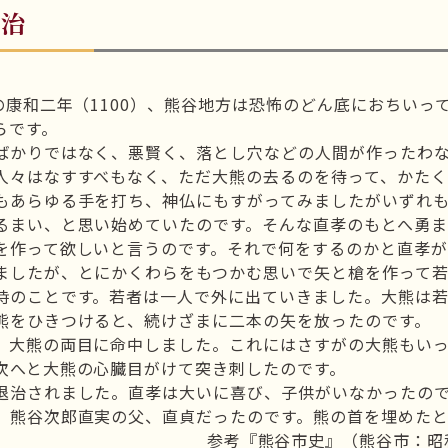
退治
前の康和二年（1100）、熊谷地方は恐怖のどん底におちい
らです。
ばかりではなく、悪賢く、落とし穴などの人間が作ったわ
人々はなすすべもなく、ただ大熊の去るのを待って、かた
もあらゆる手を打ち、神仏にもすがってみましたがいずれ
るまい、と思い始めていたのです。そんな直孝のもとへ勇
を作って欲しいと言うのです。それで何をするのかと直孝が
ましたが、とにかくわらをもつかむ思いで矢と槍を作って若
時のことです。若者は一人で外に出ていきました。大熊は若
熊をひきつけると、続けざまに二本の矢を放ったのです。
、大熊の両目に命中しました。これにはさすがの大熊もい
次へと大熊の心臓目がけて突き刺したのです。
退治されました。直孝は大いに喜び、子供がいなかったの
、熊谷次郎直実の父、直貞だったのです。熊の首を埋めたと
参考『熊谷市史』（熊谷市：昭