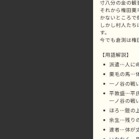
寸八分の金の観
それから権田栗
かないところで
しかし村人たち
す。
今でも倉渕は権
【用語解説】
派遣…人に
栗毛の馬…
一ノ谷の戦
平敦盛…平
一ノ谷の戦
ほろ…鎧の
余生…残り
達者…体が