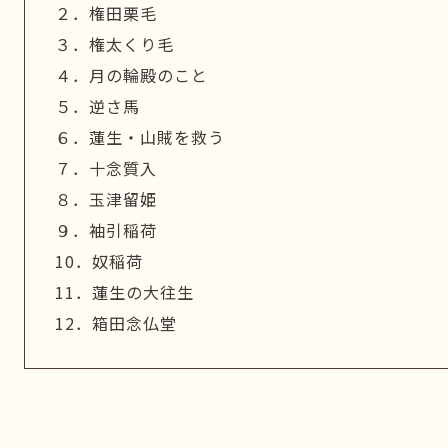
２．権田栗毛
３．権太くり毛
４．月の輪殿のこと
５．逆さ馬
６．蓮生・山賊を救う
７．十念質入
８．玉津留姫
９．袖引稲荷
10．奴稲荷
11．蓮生の大往生
12．箱田念仏堂