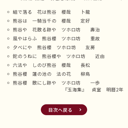
組で落る 花は熊谷 櫻哉 卜龍
熊谷は 一騎当千の 櫻哉 定好
熊谷や 花散る跡や ツホロ坊 壽治
風やはらふ 熊谷櫻 ツホロ坊 重故
夕べにや 熊谷櫻 ツホロ坊 友房
鉈のうねに 熊谷櫻や ツホロ坊 近由
六法や しのび熊谷 櫻哉 長松
熊谷櫻 蓮の池の 法の花 柳鳥
熊谷櫻 散にし跡や ツホロ坊 一歩
『玉海集』 貞室 明暦2年
目次へ戻る