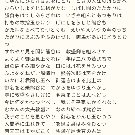
じゆんにひらけはよをにとぢ とさの入江の舟ちがへ
ひらいしよをじに捨がたな しばし間のたたかひに
勝負もはてしあらざれは いざや組んとあつもりは
打もの牧捨玉ひけり げにしをらしと熊谷も
かた押ならべてむづとくむ えいやえいやの声のうち
たがひにあぶみをふみはづし 両馬があいにどうとお
つ
すわやと見る間に熊谷は 敦盛卿を組ふせて
よくよく御面見上ぐれば 年は二八の若武者で
緑の眉ずみ細やかな 口には丹花を含みつつ
ふよををねだむ風情也 熊谷次郎は声をかけ
いかに若君聞し玉へ 御運きはまる此上は
御名を名乗熊谷に てがらをゆづり玉へかし
尋に敦盛やさしげに 名乗まじとは思へども
今は何をかつつむべし 我こそ平家にかくれなし
むかんの太夫敦盛と なのり給へば熊谷は
我子のことを思ひやり 御心をかんじ玉ひつつ
人間界に生れきて 子を思ふ身はみなひとつ
南天竺はまかだこく 釈迦牟尼世尊の古は