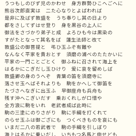
うつもしのびず児のかわせ 身方群勢ひこへごへに
熊谷次郎直実は 二た心なりとよばわれば
是非に及ばず敦盛を うち奉りし其の日より
都をさしてずはせ登り 身を黒谷の上人に
御法をさづかり弟子と成 よろひも今は黒染の
すがたとなって其名をば 蓮生法師と改て
敦盛公の御菩提と 弔ひ玉ふぞ有難や
なんなく平家を責おとす 須磨の浦べのたたかいに
平家の一門ことごとく 御ふねに召されて海上を
はるかにこぎだし玉ひけり 爰に哀を留めしば
敦盛卿の身のうへぞ 青葉の笛を須磨寺に
落させ玉へばそれよりも 駒をかへして御笛を
たづさへなぎに出玉ふ 早御座舟も兵舟も
残す沖へこぎいだす 乗おくれしが口惜や
全方浪に駒をいれ 老武者成ば此時に
駒の三塗にのりさがり 駒に手綱を打くれて
のらせ玉ふは御ござにも つくべきものを哀にも
いまだ二八の若武者で 駒の手綱を引しぼり
海上はるかに乗いだし いちもつ名馬と申せども