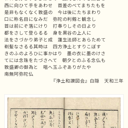
西に向ひて手をあわせ 首差のべてまちたもを
是非もなくなく敦盛の 今は後にたちまわり
口に称名目になみだ 弥陀の利剱と観念し
首は前にぞ落にけり 打奉りしその日より
都をさして登らるる 身を黒谷の上人に
法をさづかり弟子と成 蓮生法師とあらためて
剃髪なさるる其時は 四方浄土とすりこぼす
きのふのよろひに事かはり 墨の衣に墨のけさ
てには念珠をたづさへて 朝夕とのふる念仏も
敦盛卿の御為と 唱へ玉ふぞありがたや
南無阿弥陀仏
『浄土和讃図会』白隠 天和三年