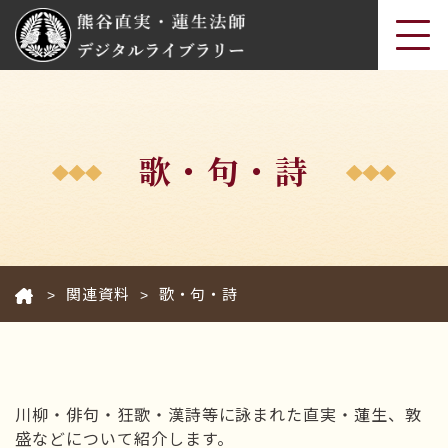
歌・句・詩
関連資料
歌・句・詩
>
>
川柳・俳句・狂歌・漢詩等に詠まれた直実・蓮生、敦
盛などについて紹介します。