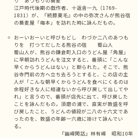
り あつもりの蕎麦
江戸時代後期の戯作者、十返舎一九（1769-
1831）が、『続膝栗毛』の中の弥次さんが熊谷宿
の蕎麦屋「梅本」を訪れた時に詠んだもの。
おーいおーいと呼びもどし わづか二八のあつも
りを 打つてだしたる熊谷の宿 蜀山人
蜀山人が、熊谷の鎌倉町入口のうどん屋「角屋」
に早朝訪れうどんを注文すると、番頭に「こんな
早くからうどんはない」と断られた。そこで、熊
谷寺門前の方へ立ち去ろうとすると、この店の主
人が「こんな朝早くからうどんを食べにくるのは
余程好きな人に相違ないから呼び戻して出してや
れ」と言うので、番頭が店先に出て、呼び戻した
ことを詠んだもの。須磨の浦で、直実が敦盛を呼
び戻したこと、うどんの値段が二八の十六文であ
ったのを、敦盛の年齢一六歳に掛けて詠んでい
る。
『幽嶂閑話』林有嶂 昭和10年