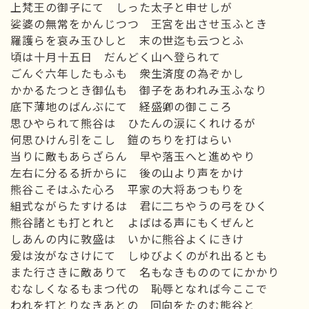
上梵王の御子にて しった太子と申せしが
娑婆の無常をかんじつつ 王宮を出させ玉ふとき
羅護らを哀み玉ひしと 末の世迄も云つとふ
頃は十月十五日 だんどく山へ登られて
ごんぐ六年したもふも 衆生済度の為ぞかし
かかるたつとき御仏も 御子をあわれみ玉ふなり
底下薄地のばんぶにて 経盛卿の御こころ
思ひやられて熊谷は ひたんの涙にくれけるが
何思ひけん引をこし 鎧のちりを打はらい
当りに敵もあらざらん 早や落玉へと進めやり
左右に分るる折からに 後の山より声をかけ
熊谷こそはふた心ろ 平家の大将あつもりを
組式ながらたすけるは 君に二ちやうの弓をひく
熊谷諸とも打とれと よばはる声にもくぜんと
しあんの内に敦盛は いかに熊谷よくにきけ
爰は汝がなさけにて しゆびよくのがれ出るとも
また行さきに敵ありて 名もなきもののてにかかり
むなしくなるもまつ代の 恥辱となれば今ここで
われを打とりなきあとの 回向をたのむ熊谷と