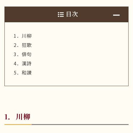
目次
1．川柳
2．狂歌
3．俳句
4．漢詩
5．和讃
1．川柳