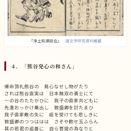
『浄土和讃図会』
国文学研究資料館蔵
４．「熊谷発心の和さん」
帰命頂礼熊谷の 発心なせし物がたり
されば熊谷直実は 日本無双の勇士にて
一の谷のたたかひに 我子の直家共どもに
先進おっかけ乗出し 敦盛卿を討たまひ
我子直家敵の矢に 疵を受けても悲しきに
敦盛卿のつつははは さぞや歎せ玉ふらん
其の若君の追善に 自ら菩提の為なりと