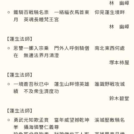
林 幽嶂
鐵騎百戦驍名祟 一絡緇衣馬首東 仰見蓮生墳畔
月 英魂長睡梵王宮
林 幽嶂
【蓮生法師】
恩讐一擲入宗乗 門外人呼倒騎僧 南北東西何處
在 無邊法界月清澄
塚本柿屋
【蓮生法師】
一境蒼苔秋已中 蓮生山畔憶英雄 誰識野戦攻城
績 不及衆生濟度功
鈴木碧堂
【蓮生法師】
勇武元知欺孟賁 當年威望撼乾坤 溪城壓敵驍名
挙 攝海憐讐仁義尊