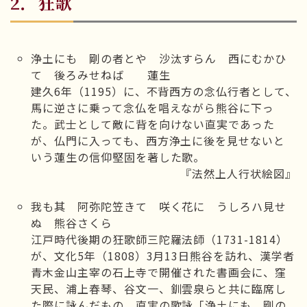
2．狂歌
浄土にも 剛の者とや 沙汰すらん 西にむかひ
て 後ろみせねば 蓮生
建久6年（1195）に、不背西方の念仏行者として、
馬に逆さに乗って念仏を唱えながら熊谷に下っ
た。武士として敵に背を向けない直実であった
が、仏門に入っても、西方浄土に後を見せないと
いう蓮生の信仰堅固を著した歌。
『法然上人行状絵図』
我も其 阿弥陀笠きて 咲く花に うしろハ見せ
ぬ 熊谷さくら
江戸時代後期の狂歌師三陀羅法師（1731-1814）
が、文化5年（1808）3月13日熊谷を訪れ、漢学者
青木金山主宰の石上寺で開催された書画会に、窪
天民、浦上春琴、谷文一、釧雲泉らと共に臨席し
た際に詠んだもの。直実の歌詠「浄土にも 剛の