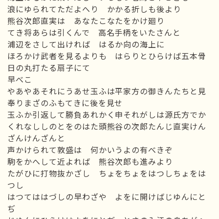
浪にゆられてただよへり かかる折しも後より
熊谷次郎直実は あなたこなたをかけ廻り
てき将あらは引くんで 高名手柄をいたさんと
浦辺をさして出ければ はるか向の海上に
ほろかけ武者を見るよりも はらりとひらけば五本骨
日の丸打たる扇子にて
早べこ
やあやあそれにうあせ玉ふは平家方の御きんたちと見
奉りまざのふもてきに後を見せ
玉ふか引返して勝負あれかく申それがしは源氏方でか
くれなししのとをのはた頭熊谷の次郎たんじ直実けん
ざんけんざんと
声かけられて敦盛は 何かいうよの有べきぞ
駒をかへして近よれば 熊谷次郎も進みより
たがひに打物抜かざし ちょをちょをはつしちょをは
つし
はつてははづしの早わざや よをに開けばじゆんにと
ぢ