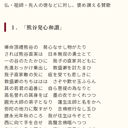
仏・祖師・先人の徳などに対し、褒め讃える賛歌
１．「熊谷発心和讃」
帰命頂禮熊谷の 発心なせし物がたり
されば熊谷直実は 日本無双の勇士とて
一の谷のたたかひに 我子の直家共どもに
先進おっかけ乗出し 敦盛卿を討たまひ
我子直家敵の矢に 疵を受ても悲しきに
敦盛卿のちちははは さぞや歎せ玉ふらん
其の若君の追善に 自ら菩提の為なりと
高名誉れの其身をば 墨の衣でかくれつつ
圓光大師の弟子となり 蓮生法師と名をかへ
弥陀の他力に取すがり 念佛修行なし玉ひ
建永元年秋のころ 我が往生は今ぞとて
西に向て手を合せ 高聲念佛唱へつつ