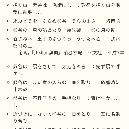
招た扇 熊谷は 毛請にし ：敦盛を招た扇を毛
受に剃髪した
永カどうを ふらぬ熊谷 うんのよさ ：賭博語
熊谷の 月の輪あたり 頭陀袋 ：熊の月の輪
直さねへ 土手のぶつそう うつたへる ：武州
熊谷の土手
新編『川柳大辞典』粕谷宏紀 平文社 平成7年
熊谷は 扇をさして 太刀をぬき ：先ず扇で呼
戻し
熊谷は まだ實の入らぬ 首を取り ：敦盛時に
十六歳
熊谷は 不性無性の 手柄なり ：實は生かした
し
近づきに なつて熊谷の 首をとり ：互に名乗
り合ひ