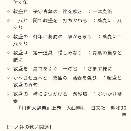
付く年
敦盛と 子守青葉の 笛を吹き ：一は麦笛
二八と 聞て敦盛を 打ちかねる ：蕎麦に二八
あり
敦盛の 御年に蕎麦の 値がきまり ：蕎麦に二
八あり
敦盛は 第一道具 惜しみなり ：青葉の笛など
腰に
敦盛を 扇であふぐ 一の谷 ：さます様に
かへさせ玉へと 敦盛の 蕎麦を強ひ ：暖盛と
敦盛の秀句
敦盛の 碑にぶつかける 濱砂場 ：ぶつかけ蕎
麦
『川柳大辞典』上巻 大曲駒村 日文社 昭和30
年
【一ノ谷の戦い関連】