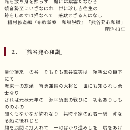
光を放ち身を照らす 庭には紫雲たなびき
観音勢至にいざなはれ 世に珍しき往生の
跡をしめすは押なへて 感歎せざる人はなし
稲村修道編『布教新案 和讃説教』「熊谷発心和讃」
明治43年
２．「熊谷発心和讃」
帰命頂来一の谷 そもそも熊谷直実は 頼朝公の臣下
にて
阪東一の旗頭 智勇兼備の大将と 世にも知られし勇
士なり
されば元禄元年の 源平須磨の戦ひに 功名ありしも
ののふの
聞くもなかなか憐れなり 其時平家の武者一騎 沖な
る船に後れじと
駒を浪間に打入れて 一町ばかり進みしを 扇をあげ