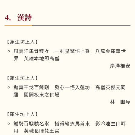
4．漢詩
【蓮生坊上人】
風雲汗馬骨稜々 一剣星驚悟上乗 八萬金蓮華世
界 英雄本地即高僧
岸澤椎安
【蓮生坊上人】
抛棄干戈百錬剛 發心一悟入蓮坊 高僧英傑元同
趣 開闢板東念佛場
林 幽嶂
【蓮生坊上人】
鐵騎百戦驍名祟 搭得緇衣馬首東 影冷蓮生山畔
月 英魂長睡梵王宮