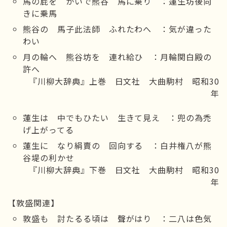
馬の屁を かいで熊谷 馬に乗り ：蓮生坊後向
きに乗馬
熊谷の 馬子此法師 ふれたわへ ：気が違った
わい
月の輪へ 熊谷坊を 連れ給ひ ：月輪関白殿の
許へ
『川柳大辞典』上巻 日文社 大曲駒村 昭和30
年
蓮生は 中でもひたい 生きて見え ：兜の為禿
げ上がってる
蓮生に なり絹賣の 回向する ：白井権八が熊
谷堤の利かせ
『川柳大辞典』下巻 日文社 大曲駒村 昭和30
年
【敦盛関連】
敦盛も 討たるる頃は 聲がはり ：二八は色気