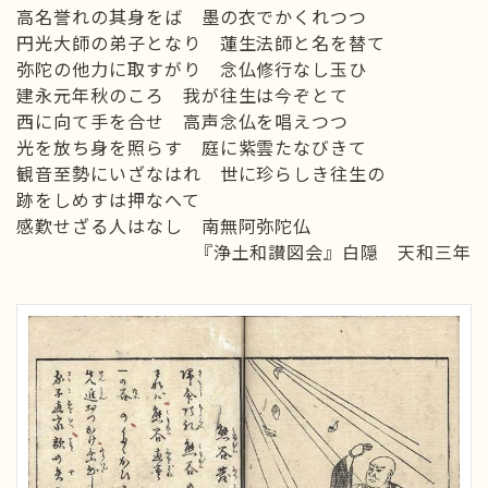
高名誉れの其身をば 墨の衣でかくれつつ
円光大師の弟子となり 蓮生法師と名を替て
弥陀の他力に取すがり 念仏修行なし玉ひ
建永元年秋のころ 我が往生は今ぞとて
西に向て手を合せ 高声念仏を唱えつつ
光を放ち身を照らす 庭に紫雲たなびきて
観音至勢にいざなはれ 世に珍らしき往生の
跡をしめすは押なへて
感歎せざる人はなし 南無阿弥陀仏
『浄土和讃図会』白隠 天和三年