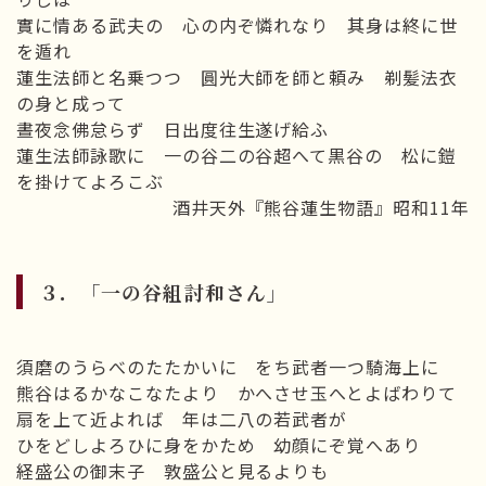
實に情ある武夫の 心の内ぞ憐れなり 其身は終に世
を遁れ
蓮生法師と名乗つつ 圓光大師を師と頼み 剃髪法衣
の身と成って
晝夜念佛怠らず 日出度往生遂げ給ふ
蓮生法師詠歌に 一の谷二の谷超へて黒谷の 松に鎧
を掛けてよろこぶ
酒井天外『熊谷蓮生物語』昭和11年
３．「一の谷組討和さん」
須磨のうらべのたたかいに をち武者一つ騎海上に
熊谷はるかなこなたより かへさせ玉へとよばわりて
扇を上て近よれば 年は二八の若武者が
ひをどしよろひに身をかため 幼顔にぞ覚へあり
経盛公の御末子 敦盛公と見るよりも