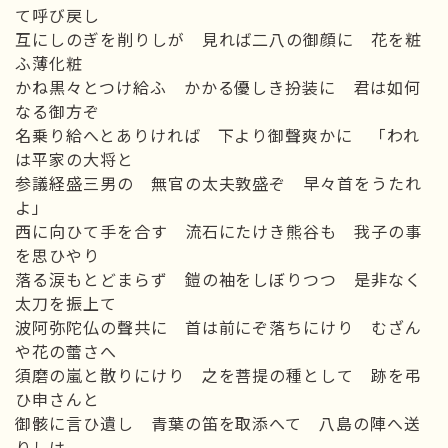
て呼び戻し
互にしのぎを削りしが 見れば二八の御顔に 花を粧
ふ薄化粧
かね黒々とつけ給ふ かかる優しき扮装に 君は如何
なる御方ぞ
名乗り給へとありければ 下より御聲爽かに 「われ
は平家の大将と
参議経盛三男の 無官の太夫敦盛ぞ 早々首をうたれ
よ」
西に向ひて手を合す 流石にたけき熊谷も 我子の事
を思ひやり
落る涙もとどまらず 鎧の袖をしぼりつつ 是非なく
太刀を振上て
波阿弥陀仏の聲共に 首は前にぞ落ちにけり むざん
や花の蕾さへ
須磨の嵐と散りにけり 之を菩提の種として 跡を弔
ひ申さんと
御骸に言ひ遺し 青葉の笛を取添へて 八島の陣へ送
りしは