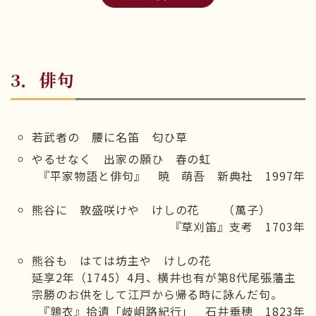
3．俳句
若武者の 腰に名笛 匂ひ草
やるせなく 出家の願ひ 春の虹
『平家物語と俳句』 暁 萌吾 新典社 1997年
熊谷に 敦盛咲けや けしの花 （萬子）
『草刈笛』支考 1703年
熊谷も はては坊主や けしの花
延享2年（1745）4月、横井也有が第8代尾張藩主
宗勝のお供をして江戸から帰る時に詠んだ句。
『鶉衣』拾遺「岐岨路紀行」 石井垂穂 1823年