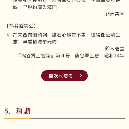
狡免死兮良狗煮 豺狼傲矣正人寃 英雄畢竟見機
敏 早脱紛塵入釋門
鈴木碧堂
【熊谷直実公】
踊来西向倒騎詞 鐵石心膓甞不差 憶得熊公濟生
志 早看攝海挙元時
鈴木碧堂
『熊谷郷土會誌』第４号 熊谷郷土會 昭和14年
目次へ戻る
5．和讃