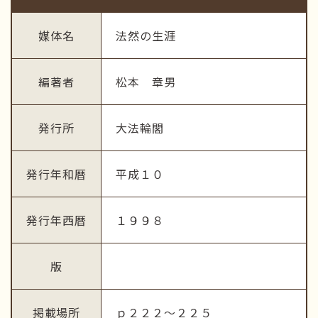
媒体名
法然の生涯
編著者
松本 章男
発行所
大法輪閣
発行年和暦
平成１０
発行年西暦
１９９８
版
掲載場所
ｐ２２２～２２５