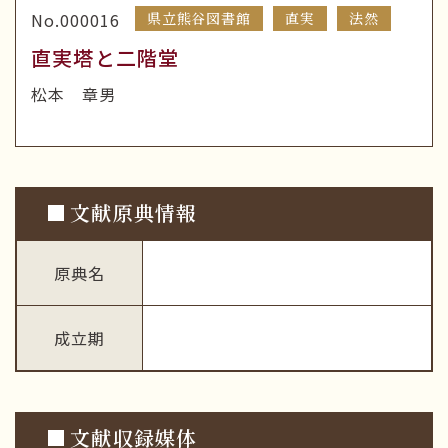
No.000016
県立熊谷図書館
直実
法然
直実塔と二階堂
松本 章男
文献原典情報
原典名
成立期
文献収録媒体