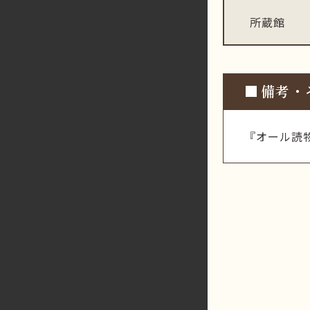
所蔵館
備考・
『オール読