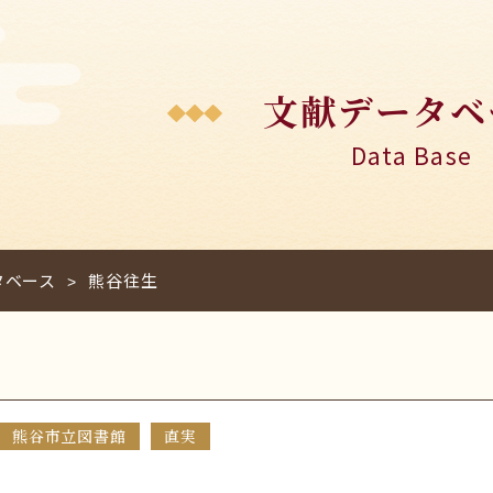
文献データベ
Data Base
タベース
熊谷往生
>
熊谷市立図書館
直実