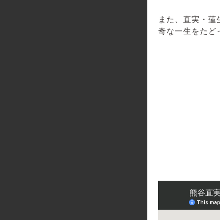
また、直実・蓮
奇な一生をたど