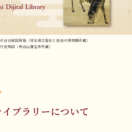
一の谷合戦図屏風（埼玉県立歴史と民俗の博物館所蔵）
東行逆馬図（熊谷山蓮生寺所蔵）
ライブラリーについて