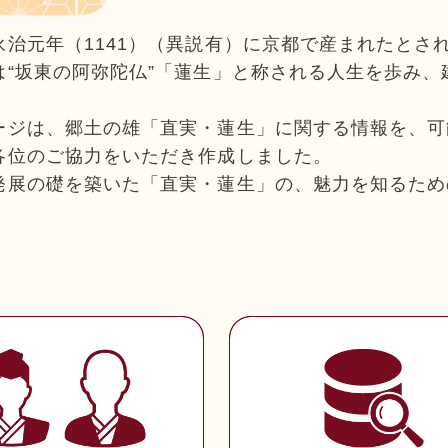
永治元年（1141）（異説有）に京都で産まれたとさ
“坂東の阿弥陀仏”「蓮生」と称される人生を歩み、建
ージは、郷土の雄「直実・蓮生」に関する情報を、可
各位のご協力をいただき作成しました。
発展の礎を築いた「直実・蓮生」の、魅力を知るため