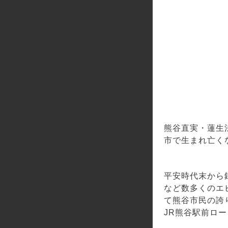
熊谷直実・蓮生
市で生まれ亡く
平安時代末から
など数多くのエ
て熊谷市民の誇
JR熊谷駅前ロ